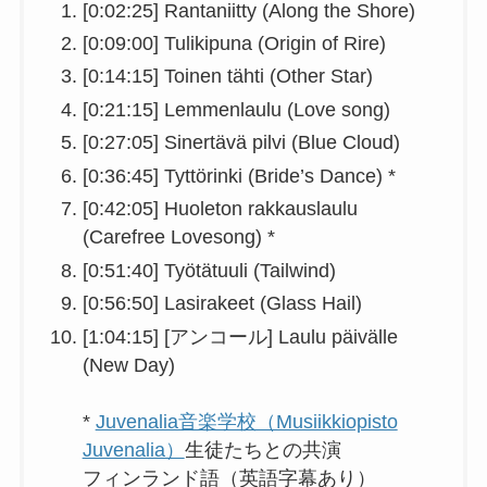
[0:02:25] Rantaniitty (Along the Shore)
[0:09:00] Tulikipuna (Origin of Rire)
[0:14:15] Toinen tähti (Other Star)
[0:21:15] Lemmenlaulu (Love song)
[0:27:05] Sinertävä pilvi (Blue Cloud)
[0:36:45] Tyttörinki (Bride’s Dance) *
[0:42:05] Huoleton rakkauslaulu
(Carefree Lovesong) *
[0:51:40] Työtätuuli (Tailwind)
[0:56:50] Lasirakeet (Glass Hail)
[1:04:15] [アンコール] Laulu päivälle
(New Day)
*
Juvenalia音楽学校（Musiikkiopisto
Juvenalia）
生徒たちとの共演
フィンランド語（英語字幕あり）