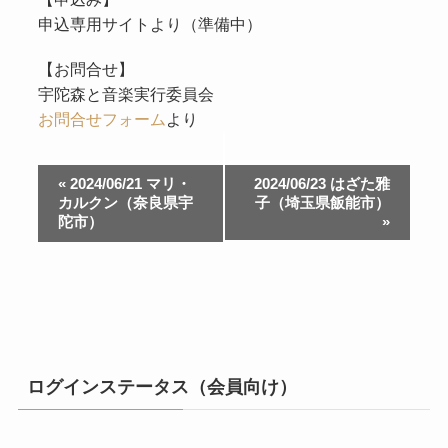
申込専用サイトより（準備中）
【お問合せ】
宇陀森と音楽実行委員会
お問合せフォーム
より
イ
«
2024/06/21 マリ・
2024/06/23 はざた雅
ベ
カルクン（奈良県宇
子（埼玉県飯能市）
陀市）
»
ン
ト
ナ
ビ
ゲ
ー
シ
ログインステータス（会員向け）
ョ
ン