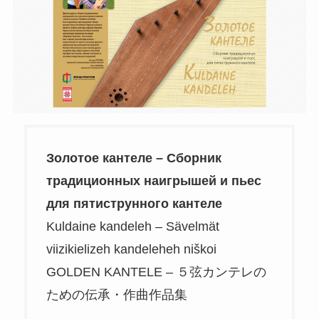
Золотое кантеле – Сборник
традиционных наигрышей и пьес
для пятиструнного кантеле
Kuldaine kandeleh – Sävelmät
viizikielizeh kandeleheh niškoi
GOLDEN KANTELE – ５弦カンテレの
ための伝承・作曲作品集