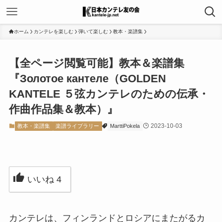
ホーム
カンテレを楽しむ
弾いて楽しむ
教本・楽譜集
【全ページ閲覧可能】教本＆楽譜集
『Золотое кантеле（GOLDEN
KANTELE ５弦カンテレのための伝承・
作曲作品集＆教本）』
2023-10-03
教本・楽譜集
楽譜ライブラリー
MarttiPokela
いいね
4
カンテレは、フィンランドとロシアにまたがるカ