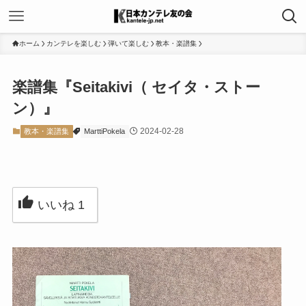
ホーム
カンテレを楽しむ
弾いて楽しむ
教本・楽譜集
楽譜集『Seitakivi（ セイタ・ストー
ン）』
2024-02-28
教本・楽譜集
MarttiPokela
いいね
1