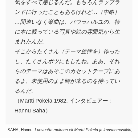
気をすべて感じるんだ。もちろんラップラ
ンドに行ったこともあるけれど…（中略）
…間違いなく楽曲は、パウラハルユの、特
に本に載っている写真や絵の雰囲気から生
まれたんだ。
そこからたくさん（テーマ旋律を）作った
し、たくさんボツにもしたね。ああ、それ
らのテーマはあそこのカセットテープにあ
るよ、未使用のまま時が来るのを待ってい
るんだ。
（Martti Pokela 1982, インタビュアー：
Hannu Saha）
SAHA, Hannu:
Luovuutta mukaan eli Martti Pokela ja kansanmusiikki
,